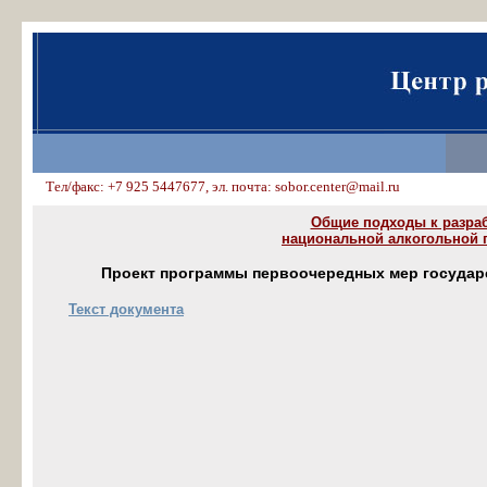
Тел/факс: +7 925 5447677, эл. почта: sobor.center@mail.ru
Общие подходы к разра
национальной алкогольной 
Проект программы первоочередных мер государст
Текст документа