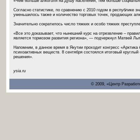
«Чем больше алкоголя на душу населения, тем больше социальн
Согласно статистике, по сравнению с 2010 годом в республике з
уменьшилось также и количество торговых точек, продающих алк
Значительно сократилось число тяжких и особо тяжких преступл
«Все это доказывает, что нынешний курс на отрезвление – правил
является тормозом развития региона», — подчеркнул Матвей Лыт
Напомним, в данное время в Якутии проходит конгресс «Арктика 
психоактивных веществ. 8 сентября состоялся итоговый круглый 
решения».
ysia.ru
© 2009, «Центр Разработ