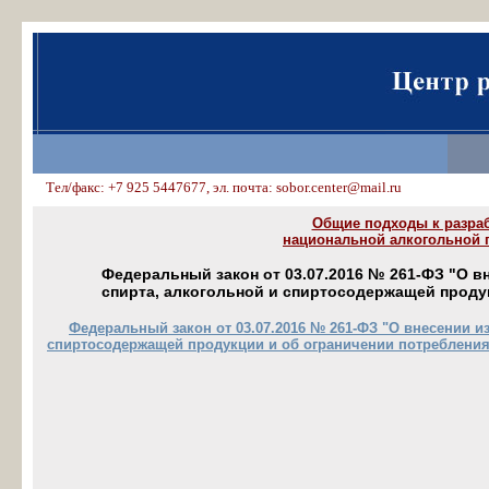
Тел/факс: +7 925 5447677, эл. почта: sobor.center@mail.ru
Общие подходы к разра
национальной алкогольной 
Федеральный закон от 03.07.2016 № 261-ФЗ "О 
спирта, алкогольной и спиртосодержащей продук
Федеральный закон от 03.07.2016 № 261-ФЗ "О внесении и
спиртосодержащей продукции и об ограничении потребления