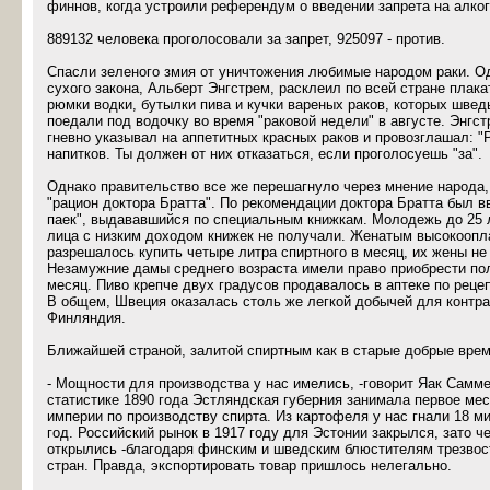
финнов, когда устроили референдум о введении запрета на алког
889132 человека проголосовали за запрет, 925097 - против.
Спасли зеленого змия от уничтожения любимые народом раки. Од
сухого закона, Альберт Энгстрем, расклеил по всей стране плак
рюмки водки, бутылки пива и кучки вареных раков, которых шве
поедали под водочку во время "раковой недели" в августе. Энгс
гневно указывал на аппетитных красных раков и провозглашал: "
напитков. Ты должен от них отказаться, если проголосуешь "за".
Однако правительство все же перешагнуло через мнение народа,
"рацион доктора Братта". По рекомендации доктора Братта был в
паек", выдававшийся по специальным книжкам. Молодежь до 25 л
лица с низким доходом книжек не получали. Женатым высокоо
разрешалось купить четыре литра спиртного в месяц, их жены не
Незамужние дамы среднего возраста имели право приобрести по
месяц. Пиво крепче двух градусов продавалось в аптеке по рецепт
В общем, Швеция оказалась столь же легкой добычей для контра
Финляндия.
Ближайшей страной, залитой спиртным как в старые добрые врем
- Мощности для производства у нас имелись, -говорит Яак Самме
статистике 1890 года Эстляндская губерния занимала первое мес
империи по производству спирта. Из картофеля у нас гнали 18 м
год. Российский рынок в 1917 году для Эстонии закрылся, зато ч
открылись -благодаря финским и шведским блюстителям трезвост
стран. Правда, экспортировать товар пришлось нелегально.