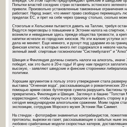
впереди. Об этом тщетно предупреждают финские и шведские ор
Попытки властей соседних стран остановить эстонского зеленого 
привели. Произвольно установленные таможенные ограничения на
работают. Народ знает, что имеет право свободно перемещать л
пределах ЕС, и прет на себе через границу столько, сколько мож
Стокгольм и Хельсинки пытаются давить на Таллин, требуя оста
Ведутся переговоры о повышении в Эстонии налога на спиртное,
возникли и невиданные здесь прежде общества трезвости, а кре
напитки исчезли из городских киосков. Но эти жалкие уступки эс
дела не меняют. Еще немного, и рухнут под ударами из-за грани
финская клетки, в которых много лет содержался в неволе чахл
зеленый змий: спиртовые госмонополии "Систембулагет" и "Алко"
Швеция и Финляндия должны снизить налоги на алкоголь, иначе 
победит, как это было в 20-е годы! И цену нам придется заплатит
высокую, - заявляют шведские и финские сторонники либерализа
политики.
Хорошим аргументом в пользу этого утверждения стала разверну
выставка "Огненная вода", рассказывающая о романтических 20-х
помощью армии своих бутлегеров сумела разрушить бастионы тр
превратились Финляндия и Швеция. Заглянул в башню "Толстая 
корреспондент, чтобы окунуться в прошлое и выбрать сторону в
сегодня международном алкогольном сражении. Моим гидом стал
экспозиции, сотрудник Морского музея Эстонии Яак Саммет.
На стендах - фотографии знаменитых контрабандистов, пожелте
протоколы, вырезки из газет, рассказывающие о забытых ныне з
любовно сработанные модели скоростных катеров, доставлявших