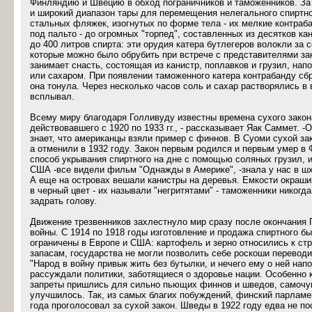
Финляндию и Швецию в обход пограничников и таможенников. За
и широкий диапазон тары для перемещения нелегального спиртно
стальных фляжек, изогнутых по форме тела - их мелкие контра
под пальто - до огромных "торпед", составленных из десятков к
до 400 литров спирта: эти орудия катера бутлегеров волокли за с
которые можно было обрубить при встрече с представителями за
занимает снасть, состоящая из канистр, поплавков и грузил, на
или сахаром. При появлении таможенного катера контрабанду сб
она тонула. Через несколько часов соль и сахар растворялись в 
всплывал.
Всему миру благодаря Голливуду известны времена сухого зако
действовавшего с 1920 по 1933 гг., - рассказывает Яак Саммет. -
знает, что американцы взяли пример с финнов. В Суоми сухой зак
а отменили в 1932 году. Закон первым родился и первым умер в 
способ укрывания спиртного на дне с помощью соляных грузил, 
США -все видели фильм "Однажды в Америке", -знала у нас в шх
А еще на островах вешали канистры на деревья. Емкости окраш
в черный цвет - их называли "негритятами" - таможенники никогд
задрать голову.
Движение трезвенников захлестнуло мир сразу после окончания
войны. С 1914 по 1918 годы изготовление и продажа спиртного б
ограничены в Европе и США: картофель и зерно относились к ст
запасам, государства не могли позволить себе роскоши переводи
"Народ в войну привык жить без бутылки, и нечего ему о ней напо
рассуждали политики, заботящиеся о здоровье нации. Особенно 
запреты пришлись для сильно пьющих финнов и шведов, самочув
улучшилось. Так, из самых благих побуждений, финский парламе
года проголосовал за сухой закон. Шведы в 1922 году едва не п