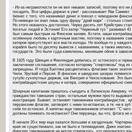
- Из-за неграмотности он не вел никаких записей, поэтому его ни
посадить. Все цифры держал в уме! - рассказывает Яак Саммет. 
бизнес с того, что назанимал денег и поехал с чемоданом фински
По-немецки он знал лишь одну фразу "драй марк" - столько стоил
Но этого оказалось достаточно. Через десять лет Крейстрен ста
богатых людей в Эстонии! Его катер "Червоный туз " развивал 42 
был самым быстрым на Финском заливе. Кстати, наши контраба
особенную любовь к карточным мастям, поэтому в названиях са
катеров присутствуют все масти колоды. Но вообще-то у каждого
корабля было по десятку вывесок с названиями, а также имелис
государств. Это были суда-хамелеоны, менявшие облик в зависим
В 1925 году Швеция и Финляндия добились от эстонского и герма
заключения соглашения, согласно которому "спиртовозы" под их
запрещены. И тогда Балтика расцветилась флагами таких экзотич
Чили, Уругвай и Персия. В финских и шведских шхерах появился
сугубо сухопутных держав, как Венгрия и Чехословакия. Это был
контрабандистские шхуны и катера, совершенно официально сме
Шхерным капитанам пришлось съездить в Латинскую Америку, чт
гражданство тамошних стран, остальные мужики просто выдавали
иностранцев. Бывает, остановят таможеники контрабандистов , 
перуанским флагом, заговорят с ними по-испански, а те -ни в зуб
себе по-эстонски. А капитан еще таможенников отчитает: "С чего
должны понимать по-испански? Они перуанцы, вы что, флага не н
В начале 20-х мир еще казался большим и загадочным. Чартерны
края не существовало, как не было и телевидения. Даже знатоки
финских таможенников не могли утверждать, что перуанского язы