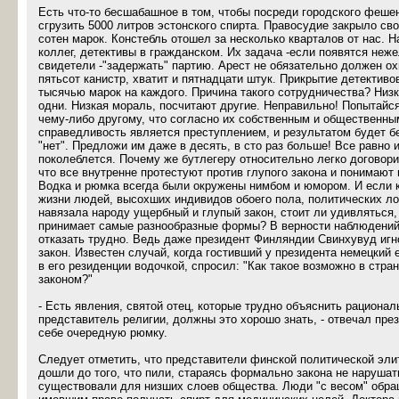
Есть что-то бесшабашное в том, чтобы посреди городского феше
сгрузить 5000 литров эстонского спирта. Правосудие закрыло сво
сотен марок. Констебль отошел за несколько кварталов от нас. Н
коллег, детективы в гражданском. Их задача -если появятся неж
свидетели -"задержать" партию. Арест не обязательно должен о
пятьсот канистр, хватит и пятнадцати штук. Прикрытие детективо
тысячью марок на каждого. Причина такого сотрудничества? Низк
одни. Низкая мораль, посчитают другие. Неправильно! Попытайся
чему-либо другому, что согласно их собственным и общественны
справедливость является преступлением, и результатом будет 
"нет". Предложи им даже в десять, в сто раз больше! Все равно 
поколеблется. Почему же бутлегеру относительно легко договор
что все внутренне протестуют против глупого закона и понимают
Водка и рюмка всегда были окружены нимбом и юмором. И если к
жизни людей, высохших индивидов обоего пола, политических ло
навязала народу ущербный и глупый закон, стоит ли удивляться,
принимает самые разнообразные формы? В верности наблюдений
отказать трудно. Ведь даже президент Финляндии Свинхувуд игн
закон. Известен случай, когда гостивший у президента немецкий 
в его резиденции водочкой, спросил: "Как такое возможно в стра
законом?"
- Есть явления, святой отец, которые трудно объяснить рационал
представитель религии, должны это хорошо знать, - отвечал пре
себе очередную рюмку.
Следует отметить, что представители финской политической эли
дошли до того, что пили, стараясь формально закона не нарушат
существовали для низших слоев общества. Люди "с весом" обра