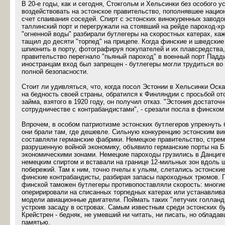
В 20-е годы, как и сегодня, Стокгольм и Хельсинки без особого 
воздействовать на эстонское правительство, пополнявшее наци
счет спаивания соседей. Спирт с эстонских винокуренных заводо
таллинский порт и перегружали на стоявший на рейде пароход-х
"огненной воды" разбирали бутлегеры на скоростных катерах, ка
тащил до десяти "торпед" на прицепе. Когда финские и шведски
шпионить в порту, фотографируя покупателей и их плавсредства,
правительство перегнало "пьяный пароход" в военный порт Падд
иностранцам вход был запрещен - бутлегеры могли трудиться во
полной безопасности.
Стоит ли удивляться, что, когда посол Эстонии в Хельсинки Оск
на бедность своей страны, обратился к Финляндии с просьбой от
займа, взятого в 1920 году, он получил отказ. "Эстония достаточ
сотрудничестве с контрабандистами", - срезали посла в финско
Впрочем, в особом патриотизме эстонских бутлегеров упрекнуть 
они брали там, где дешевле. Сильную конкуренцию эстонским в
составляли германские фабрики. Немецкое правительство, стрем
разрушенную войной экономику, объявило германские порты на 
экономическими зонами. Немецкие пароходы грузились в Данциг
немецким спиртом и вставали на границе 12-мильных зон вдоль 
побережий. Там к ним, точно пчелы к ульям, слетались эстонски
финские контрабандисты, разбирая запасы пароходных трюмов. 
финской таможен бутлегеры противопоставляли скорость: многие
оперирировали на списанных торпедных катерах или устанавлив
модели авиационные двигатели. Поймать таких "летучих голлан
устроив засаду в островах. Самым известным среди эстонских б
Крейстрен - бедняк, не умевший ни читать, ни писать, но облад
памятью.