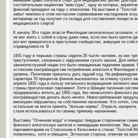
имевшим право получать спирт для медицинских целей. Доктора
состоятельным пациентам "микстуры", одну из которых, вероятно
финский президент на пару с епископом. На выставке в "Толстой
забыт чемпион в этом негласном соревновании наследников эску
ветеринар за год получил со склада для составления лекарств в
медицинского спирта!
К началу 30-х годах власти Финляндии окончательно осознали, ч
не мог взять с собой в сауну даже пива, если оно было крепче дв
вот-вот превратится в преступное сообщество, живущее по собс
справедливости. В
1931 году в тюрьмах страны сидели 25 тысяч человек, из них трет
преступления, связанные с нарушением сухого закона. Для небо
законопослушной нации это было невиданным падением нравов. Б
эстонским контрабандистам потребление алкоголя в Финляндии 
уровень. Политикам пришлось дать задний ход. На референдуме
характера 70 процентов финнов высказалось за отмену сухого зак
апреля 1932 года в пользу легального возвращения зеленого зми
страны проголосовал парламент. Хотя в Швеции талонная систем
продержалась вплоть до 1955 года, без ненасытного финского р
контрабандистам делать было нечего. Невостребованная продукц
винокурен обрушилась на собственное население. Кто хотел, спи
остальные не могли принять "больше нормы". Отрасль захирела,
стали использоваться по своему прямому назначению.
Выставку "Огненная вода" я покидал твердым сторонником сниже
финского алкогольных налогов и ликвидации монополии. Увы, де
парламентариев из Стокгольма и Хельсинки в стенах "Толстой Ма
появлялись, хотя и обещали. Эстонская сторона, отвечая на крит