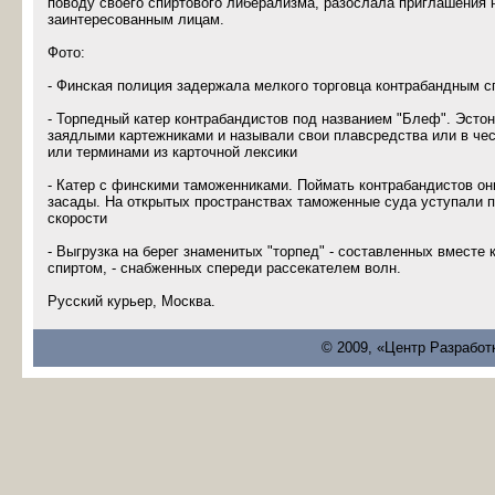
поводу своего спиртового либерализма, разослала приглашения 
заинтересованным лицам.
Фото:
- Финская полиция задержала мелкого торговца контрабандным с
- Торпедный катер контрабандистов под названием "Блеф". Эсто
заядлыми картежниками и называли свои плавсредства или в чес
или терминами из карточной лексики
- Катер с финскими таможенниками. Поймать контрабандистов он
засады. На открытых пространствах таможенные суда уступали п
скорости
- Выгрузка на берег знаменитых "торпед" - составленных вместе 
спиртом, - снабженных спереди рассекателем волн.
Русский курьер, Москва.
© 2009, «Центр Разработ