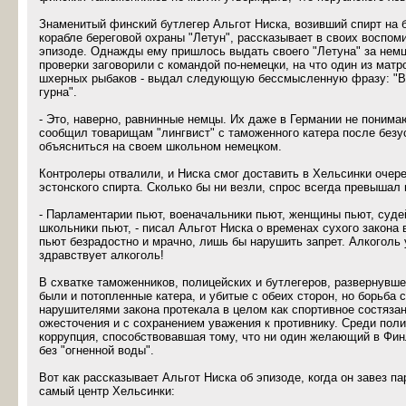
Знаменитый финский бутлегер Альгот Ниска, возивший спирт на
корабле береговой охраны "Летун", рассказывает в своих воспом
эпизоде. Однажды ему пришлось выдать своего "Летуна" за нем
проверки заговорили с командой по-немецки, на что один из матр
шхерных рыбаков - выдал следующую бессмысленную фразу: "Ва
гурна".
- Это, наверно, равнинные немцы. Их даже в Германии не понима
сообщил товарищам "лингвист" с таможенного катера после без
объясниться на своем школьном немецком.
Контролеры отвалили, и Ниска смог доставить в Хельсинки очер
эстонского спирта. Сколько бы ни везли, спрос всегда превышал
- Парламентарии пьют, военачальники пьют, женщины пьют, суде
школьники пьют, - писал Альгот Ниска о временах сухого закона 
пьют безрадостно и мрачно, лишь бы нарушить запрет. Алкоголь 
здравствует алкоголь!
В схватке таможенников, полицейских и бутлегеров, развернувше
были и потопленные катера, и убитые с обеих сторон, но борьба 
нарушителями закона протекала в целом как спортивное состязан
ожесточения и с сохранением уважения к противнику. Среди пол
коррупция, способствовавшая тому, что ни один желающий в Фин
без "огненной воды".
Вот как рассказывает Альгот Ниска об эпизоде, когда он завез па
самый центр Хельсинки: