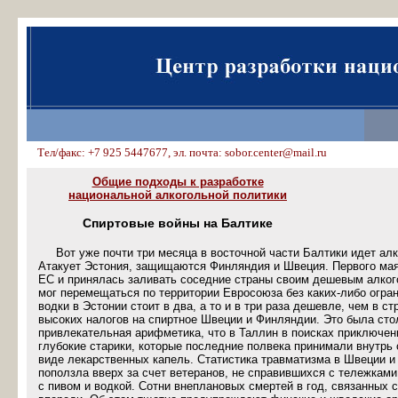
Тел/факс: +7 925 5447677, эл. почта: sobor.center@mail.ru
Общие подходы к разработке
национальной алкогольной политики
Спиртовые войны на Балтике
Вот уже почти три месяца в восточной части Балтики идет ал
Атакует Эстония, защищаются Финляндия и Швеция. Первого мая
ЕС и принялась заливать соседние страны своим дешевым алког
мог перемещаться по территории Евросоюза без каких-либо огра
водки в Эстонии стоит в два, а то и в три раза дешевле, чем в с
высоких налогов на спиртное Швеции и Финляндии. Это была сто
привлекательная арифметика, что в Таллин в поисках приключе
глубокие старики, которые последние полвека принимали внутрь 
виде лекарственных капель. Статистика травматизма в Швеции и
поползла вверх за счет ветеранов, не справившихся с тележкам
с пивом и водкой. Сотни внеплановых смертей в год, связанных 