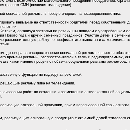
екламы с возможностью материального поощрения победителей. Организо
электронных СМИ (включая телевидение).
ной социальной рекламы в первую очередь на несовершеннолетних.
тировать внимание на ответственности родителей перед собственными де
ннолетних.
ействиям, организуя застолья по различным поводам с употреблением а
ия Нового года и других семейных праздников. Участие детей в семейн
ю разъяснительную работу по профилактике пьянства и алкоголизма, но
ствия.
ние договора на распространение социальной рекламы является обязат
щего времени рекламы, распространяемой в теле- и радиопрограммах, о
овать какой именно процент от объема социальной рекламы рекламорас
арственную функцию по надзору за рекламой.
апрещающие рекламу пива на телевидении.
ансирования работ по созданию и размещению антиалкогольной социал
и.
реализацию алкогольной продукции, прием использованной тары алкого
ям, реализующим алкогольную продукцию с объемной долей этилового с