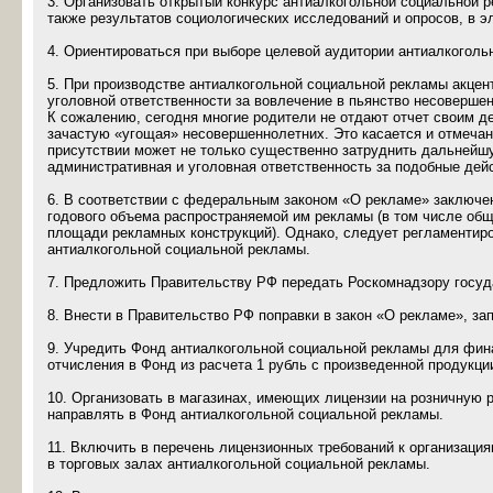
3. Организовать открытый конкурс антиалкогольной социальной р
также результатов социологических исследований и опросов, в 
4. Ориентироваться при выборе целевой аудитории антиалкоголь
5. При производстве антиалкогольной социальной рекламы акцен
уголовной ответственности за вовлечение в пьянство несоверше
К сожалению, сегодня многие родители не отдают отчет своим д
зачастую «угощая» несовершеннолетних. Это касается и отмечан
присутствии может не только существенно затруднить дальнейшу
административная и уголовная ответственность за подобные дей
6. В соответствии с федеральным законом «О рекламе» заключе
годового объема распространяемой им рекламы (в том числе об
площади рекламных конструкций). Однако, следует регламентир
антиалкогольной социальной рекламы.
7. Предложить Правительству РФ передать Роскомнадзору госуд
8. Внести в Правительство РФ поправки в закон «О рекламе», з
9. Учредить Фонд антиалкогольной социальной рекламы для фин
отчисления в Фонд из расчета 1 рубль с произведенной продукци
10. Организовать в магазинах, имеющих лицензии на розничную 
направлять в Фонд антиалкогольной социальной рекламы.
11. Включить в перечень лицензионных требований к организаци
в торговых залах антиалкогольной социальной рекламы.