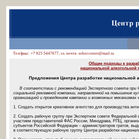
Тел/факс: +7 925 5447677, эл. почта: sobor.center@mail.ru
Общие подходы к разра
национальной алкогольной 
Предложения Центра разработки национальной а
В соответствии с рекомендацией Экспертного совета при Фе
социальной рекламной компании, направленной на повышение ку
организацией и проведением кампании и возможных механизмах
1. Создать открытое креативное агентство для производства ан
2. Создать рабочую группу при Экспертном совете Федеральной
участием представителей ФАС России, Минздрава, РПЦ, организа
субъектов Российской Федерации – администраторов гратов, выде
в соответствующую рабочую группу Центра разработки националь