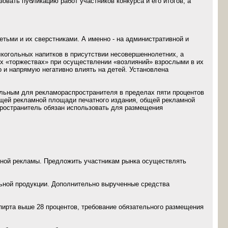
вать публикацию работ участников конкурса и его итогов, а
тьми и их сверстниками. А именно - на административной и
лкогольных напитков в присутствии несовершеннолетних, а
ых «торжествах» при осуществлении «возлияний» взрослыми в их
 и напрямую негативно влиять на детей. Установлена
ельным для рекламораспространителя в пределах пяти процентов
бщей рекламной площади печатного издания, общей рекламной
пространитель обязан использовать для размещения
ьной рекламы. Предложить участникам рынка осуществлять
льной продукции. Дополнительно вырученные средства
пирта выше 28 процентов, требование обязательного размещения