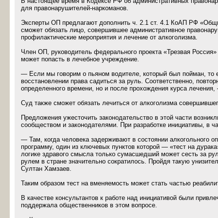
В настоящее время в Кодексе РФ об административных правона
для правонарушителей-наркоманов.
Эксперты ОП предлагают дополнить ч. 2.1 ст. 4.1 КоАП РФ «Общи
сможет обязать лицо, совершившее административное правонаруш
профилактические мероприятия и лечение от алкоголизма.
Член ОП, руководитель федерального проекта «Трезвая Россия»
может попасть в лечебное учреждение.
— Если мы говорим о пьяном водителе, который был пойман, то 
восстановлении права садиться за руль. Соответственно, повтор
определенного времени, но и после прохождения курса лечения,
Суд также сможет обязать лечиться от алкоголизма совершившег
Предложения ужесточить законодательство в этой части возник
сообществом и законодателями. При разработке инициативы, в ча
— Там, когда человека задерживают в состоянии алкогольного о
программу, один из ключевых пунктов которой — «тест на дурака
логике здравого смысла только сумасшедший может сесть за руль
рулем в стране значительно сократилось. Пройдя такую унизит
Султан Хамзаев.
Таким образом тест на вменяемость может стать частью реабили
В качестве консультантов к работе над инициативой были прив
поддержала общественников в этом вопросе.